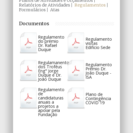
Planos de Atividades e Orçamentos
Relatórios de Atividades
Regulamentos
Formulários
Atas
Documentos
Regulamento
Regulamento
do prémio
visitas
Dr. Rafael
Edificio Sede
Duque
Regulamanento
Regulamento
dos Troféus
Prémio Dr.
Engº Jorge
João Duque -
Duque e Dr.
ISA
João Duque
Regulamento
de
Plano de
candidaturas
Contingência
anuais a
COVID 19
projetos a
apoiar pela
Fundação