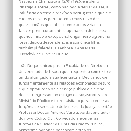
Nasceu na Chamusca a 12/01/1926, em pleno
Ribatejo e sofreu, como não podia deixar de ser, a
influência da terra e província portuguesa a que ele
e todos os seus pertenciam. O mais novo dos
quatro irmãos que infelizmente todos viriam a
falecer prematuramente e apenas um deles, seu
querido irmão e excepcional engenheiro agrónomo
Jorge, deixou descendência, a sua única filha,
também já falecida, a senhora D.Ana Maria
Lubschyk de Oliveira Duque.
João Duque entrou para a Faculdade de Direito da
Universidade de Lisboa que frequentou com êxito e
tendo alcançado a sua licenciatura. Dedicando-se
fundamentalmente às relações económicas seguro
é que optou cedo pelo serviço público e a ele se
dedicou. Ingressou no estágio da Magistratura do
Ministério Público e foi requisitado para exercer as
funções de secretário do Ministro da Justiça, o então
Professor Doutor Antunes Varela, verdadeiro autor
do novo Código Civil. Convidado a exercer as
funções de Ouvidor da Junta de Crédito Público,
organismo por onde passavam então os