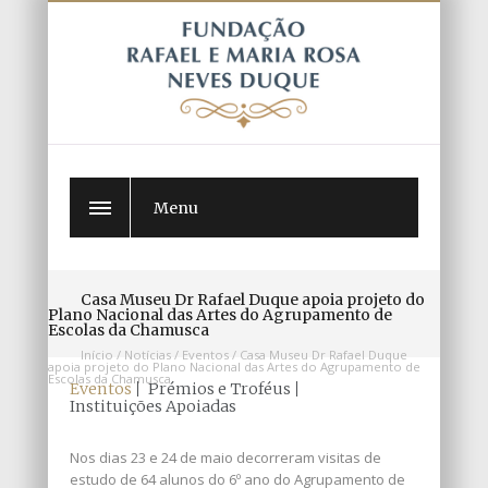
Menu
Casa Museu Dr Rafael Duque apoia projeto do
Plano Nacional das Artes do Agrupamento de
Escolas da Chamusca
Início
/
Notícias
/
Eventos
/
Casa Museu Dr Rafael Duque
apoia projeto do Plano Nacional das Artes do Agrupamento de
Escolas da Chamusca
Eventos
Prémios e Troféus
Instituições Apoiadas
Nos dias 23 e 24 de maio decorreram visitas de
estudo de 64 alunos do 6º ano do Agrupamento de